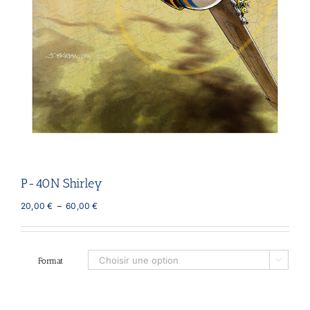
P-40N Shirley
Plage
20,00
€
–
60,00
€
de
prix :
20,00 €
à
Format

60,00 €