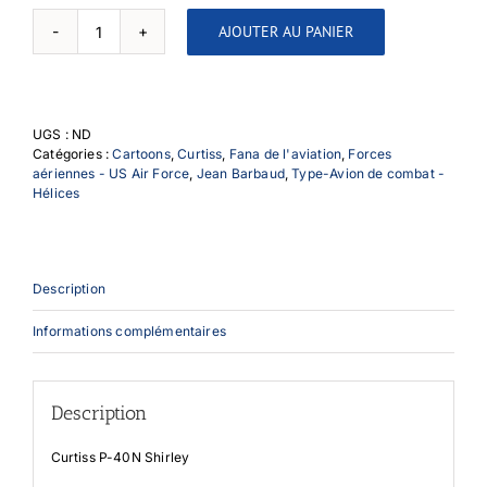
AJOUTER AU PANIER
quantité
de
P-
40N
Shirley
UGS :
ND
Catégories :
Cartoons
,
Curtiss
,
Fana de l'aviation
,
Forces
aériennes - US Air Force
,
Jean Barbaud
,
Type-Avion de combat -
Hélices
Description
Informations complémentaires
Description
Curtiss P-40N Shirley