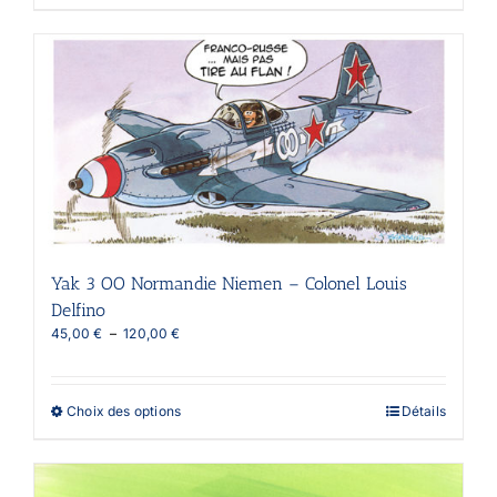
produit
a
plusieurs
variations.
Les
options
peuvent
être
choisies
sur
la
page
du
produit
Yak 3 OO Normandie Niemen – Colonel Louis
Delfino
Plage
45,00
€
–
120,00
€
de
prix :
45,00 €
Ce
Choix des options
Détails
à
produit
120,00 €
a
plusieurs
variations.