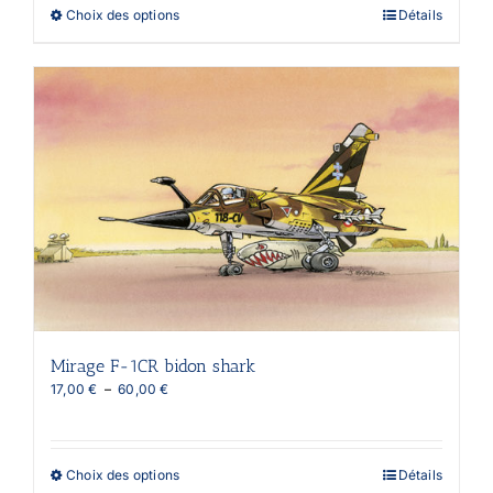
à
Ce
Choix des options
Détails
55,00 €
produit
a
plusieurs
variations.
Les
options
peuvent
être
choisies
sur
la
page
du
produit
Mirage F-1CR bidon shark
Plage
17,00
€
–
60,00
€
de
prix :
17,00 €
à
Ce
Choix des options
Détails
60,00 €