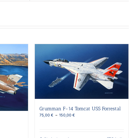
Grumman F-14 Tomcat USS Forrestal
Plage
75,00
€
–
150,00
€
de
prix :
75,00 €
à