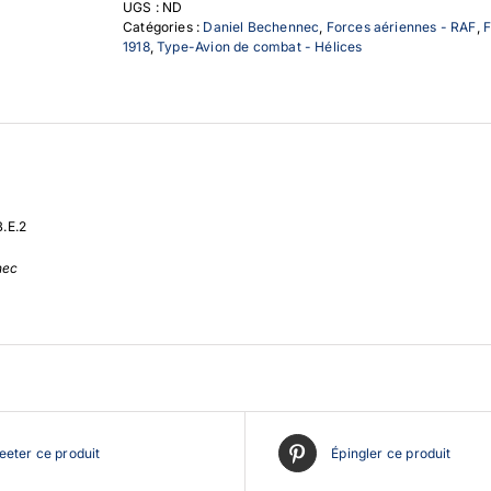
UGS :
ND
B.E.2
Catégories :
Daniel Bechennec
,
Forces aériennes - RAF
,
F
1918
,
Type-Avion de combat - Hélices
B.E.2
nec
eter ce produit
Épingler ce produit