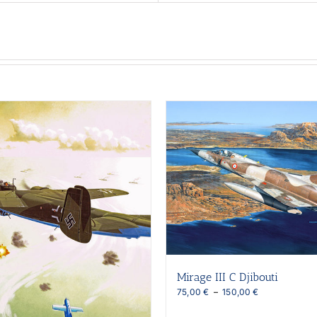
Mirage III C Djibouti
Plage
75,00
€
–
150,00
€
de
prix :