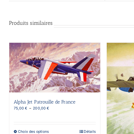
Produits similaires
Alpha Jet Patrouille de France
Plage
75,00
€
–
200,00
€
de
prix :
75,00 €
à
Ce
Choix des options
Détails